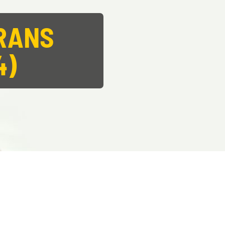
RANS
4)