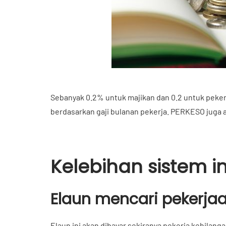
Sebanyak 0.2% untuk majikan dan 0.2 untuk pekerj
berdasarkan gaji bulanan pekerja. PERKESO juga 
Kelebihan sistem i
E
laun mencari pekerja
Elaun ini akan dibayar sekiranya pekerja kehilan