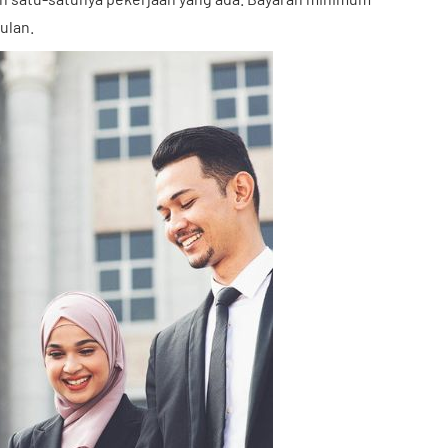
ulan.