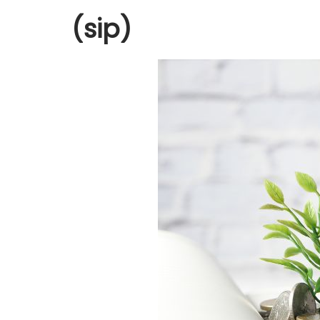
(sip)