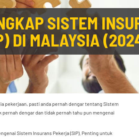
NGKAP SISTEM INSU
) DI MALAYSIA (202
ia pekerjaan, pasti anda pernah dengar tentang Sistem
dak pernah dengar dan tidak pernah tahu pun mengenai
genai Sistem Insurans Pekerja (SIP). Penting untuk