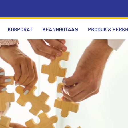
KORPORAT
KEANGGOTAAN
PRODUK & PERK