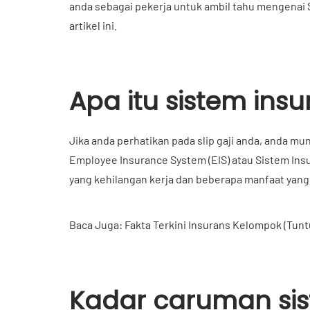
anda sebagai pekerja untuk ambil tahu mengenai S
artikel ini.
Apa itu sistem insu
Jika anda perhatikan pada slip gaji anda, anda mun
Employee Insurance System (EIS) atau Sistem Ins
yang kehilangan kerja dan beberapa manfaat yang 
Baca Juga:
Fakta Terkini Insurans Kelompok (Tunt
Kadar caruman sis