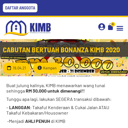
DAFTAR ANGGOTA
0
CABUTAN BERTUAH BONANZA KIMB 2020
19.04.21
Kempen
Buat julung kalinya, KIMB menawarkan wang tunai
sehingga
RM 30,000 untuk dimenangi!!
Tunggu apa lagi, lakukan SEGERA transaksi dibawah:
–
LANGGAN
: Takaful Kenderaan & Cukai Jalan ATAU
Takaful Kebakaran/Housowner
-Menjadi
AHLI PENUH
di KIMB